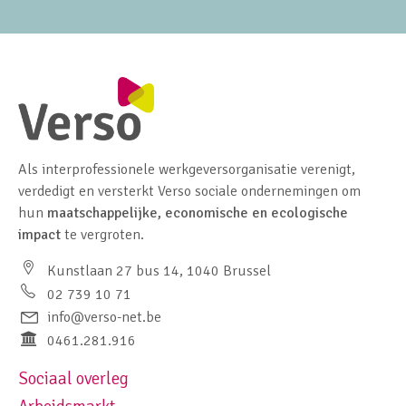
Als interprofessionele werkgeversorganisatie verenigt,
verdedigt en versterkt Verso sociale ondernemingen om
hun
maatschappelijke, economische en ecologische
impact
te vergroten.
Kunstlaan 27 bus 14, 1040 Brussel
02 739 10 71
info@verso-net.be
0461.281.916
Sociaal overleg
Footer navigation left