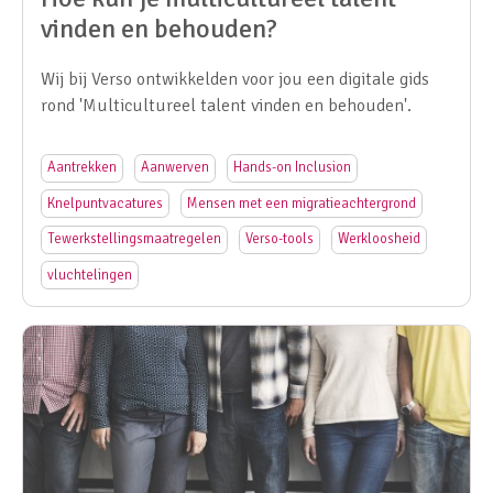
vinden en behouden?
Wij bij Verso ontwikkelden voor jou een digitale gids
rond 'Multicultureel talent vinden en behouden'.
Aantrekken
Aanwerven
Hands-on Inclusion
Knelpuntvacatures
Mensen met een migratieachtergrond
Tewerkstellingsmaatregelen
Verso-tools
Werkloosheid
vluchtelingen