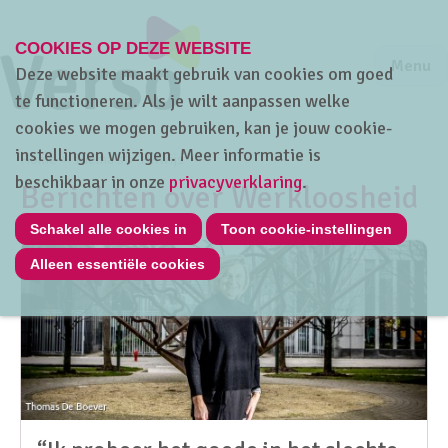
COOKIES OP DEZE WEBSITE
Jump to m
Sluiten
Jump to
Menu
Deze website maakt gebruik van cookies om goed
te functioneren. Als je wilt aanpassen welke
cookies we mogen gebruiken, kan je jouw cookie-
instellingen wijzigen. Meer informatie is
Home
Thema's
HRwijs
beschikbaar in onze
privacyverklaring
.
Berichten over Werkloosheid
Schakel alle cookies in
Toon cookie-instellingen
Alleen essentiële cookies