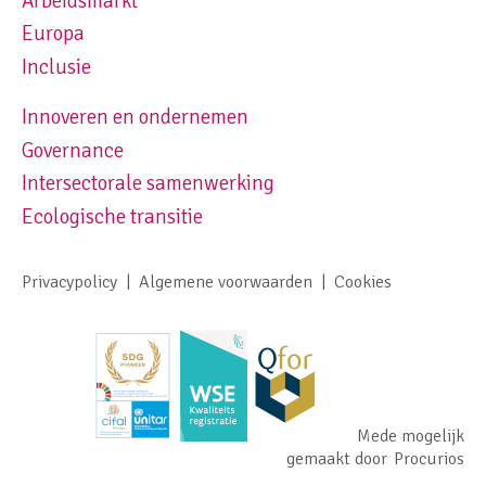
Arbeidsmarkt
Europa
Inclusie
Innoveren en ondernemen
Footer navigation right
Governance
Intersectorale samenwerking
Ecologische transitie
Privacypolicy
Algemene voorwaarden
Cookies
Footer meta navigation
Mede mogelijk
gemaakt door
Procurios