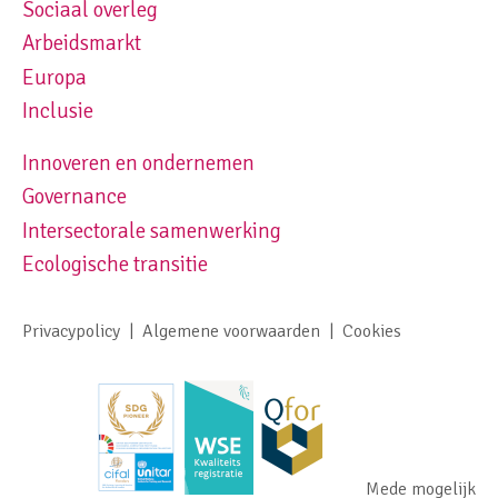
Sociaal overleg
Footer navigation left
Arbeidsmarkt
Europa
Inclusie
Innoveren en ondernemen
Footer navigation right
Governance
Intersectorale samenwerking
Ecologische transitie
Privacypolicy
Algemene voorwaarden
Cookies
Footer meta navigation
Mede mogelijk