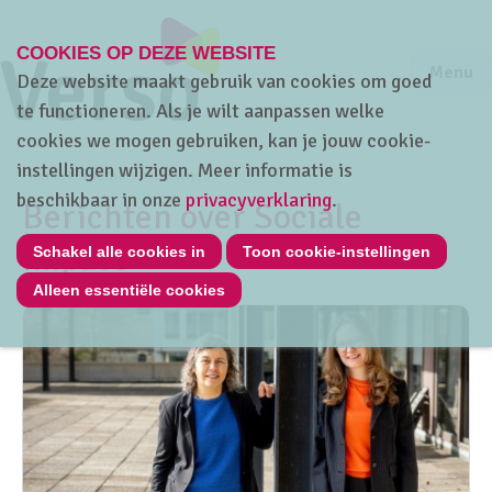
COOKIES OP DEZE WEBSITE
Jump to m
Sluiten
Jump to
Menu
Deze website maakt gebruik van cookies om goed
te functioneren. Als je wilt aanpassen welke
cookies we mogen gebruiken, kan je jouw cookie-
instellingen wijzigen. Meer informatie is
Home
Thema's
HRwijs
beschikbaar in onze
privacyverklaring
.
Berichten over Sociale
impact
Schakel alle cookies in
Toon cookie-instellingen
Alleen essentiële cookies