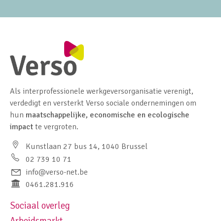
Als interprofessionele werkgeversorganisatie verenigt,
verdedigt en versterkt Verso sociale ondernemingen om
hun
maatschappelijke, economische en ecologische
impact
te vergroten.
Kunstlaan 27 bus 14, 1040 Brussel
02 739 10 71
info@verso-net.be
0461.281.916
Sociaal overleg
Footer navigation left
Arbeidsmarkt