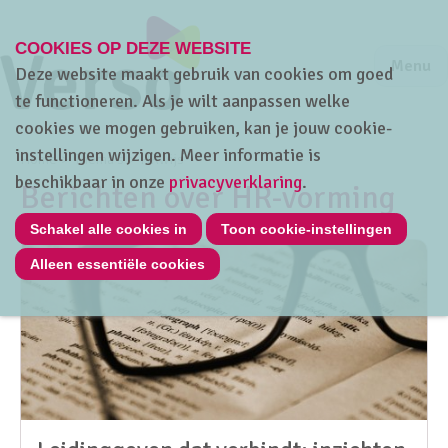
COOKIES OP DEZE WEBSITE
Jump to m
Sluiten
Jump to
Menu
Deze website maakt gebruik van cookies om goed
te functioneren. Als je wilt aanpassen welke
cookies we mogen gebruiken, kan je jouw cookie-
instellingen wijzigen. Meer informatie is
Home
Thema's
HRwijs
beschikbaar in onze
privacyverklaring
.
Berichten over HR-vorming
Schakel alle cookies in
Toon cookie-instellingen
Alleen essentiële cookies