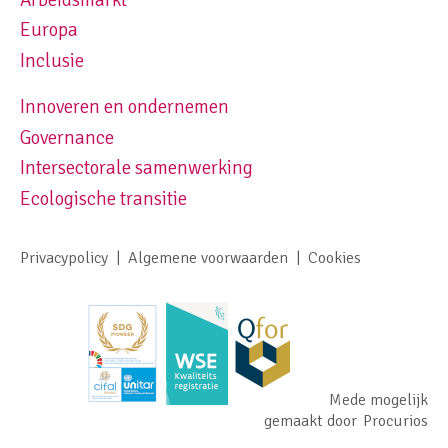
Europa
Inclusie
Innoveren en ondernemen
Footer navigation right
Governance
Intersectorale samenwerking
Ecologische transitie
Privacypolicy
Algemene voorwaarden
Cookies
Footer meta navigation
Mede mogelijk
gemaakt door
Procurios