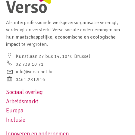
Als interprofessionele werkgeversorganisatie verenigt,
verdedigt en versterkt Verso sociale ondernemingen om
hun
maatschappelijke, economische en ecologische
impact
te vergroten.
Kunstlaan 27 bus 14, 1040 Brussel
02 739 10 71
info@verso-net.be
0461.281.916
Sociaal overleg
Footer navigation left
Arbeidsmarkt
Europa
Inclusie
Innoveren en ondernemen