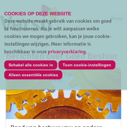
COOKIES OP DEZE WEBSITE
Jump to m
Sluiten
Jump to
Menu
Deze website maakt gebruik van cookies om goed
te functioneren. Als je wilt aanpassen welke
cookies we mogen gebruiken, kan je jouw cookie-
instellingen wijzigen. Meer informatie is
Home
Thema's
HRwijs
beschikbaar in onze
privacyverklaring
.
Berichten over Goed Bestuur
Schakel alle cookies in
Toon cookie-instellingen
Alleen essentiële cookies