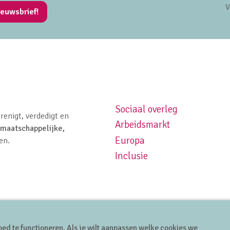
V
ieuwsbrief!
Sociaal overleg
Footer navigation left
renigt, verdedigt en
Arbeidsmarkt
maatschappelijke,
Europa
en.
Inclusie
ed te functioneren. Als je wilt aanpassen welke cookies we