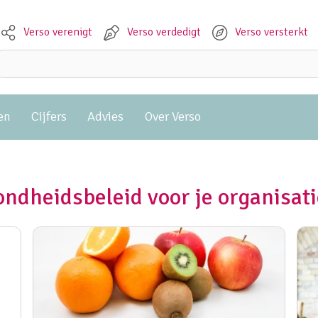
Verso verenigt
Verso verdedigt
Verso versterkt
Meta navigation
Zoeken:
en
Cijfers
Advies
Over Verso
ndheidsbeleid voor je organisati