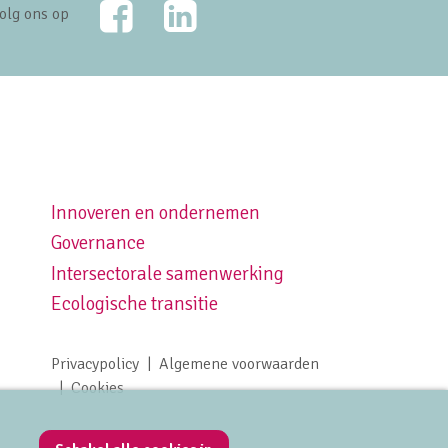
Facebook
LinkedIn
olg ons op
Innoveren en ondernemen
Footer navigation right
Governance
Intersectorale samenwerking
Ecologische transitie
Privacypolicy
Algemene voorwaarden
Footer meta navigation
Cookies