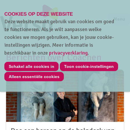
COOKIES OP DEZE WEBSITE
Jump to m
Sluiten
Jump to
Menu
Deze website maakt gebruik van cookies om goed
te functioneren. Als je wilt aanpassen welke
cookies we mogen gebruiken, kan je jouw cookie-
instellingen wijzigen. Meer informatie is
Home
Thema's
HRwijs
beschikbaar in onze
privacyverklaring
.
Berichten over Coachen
Schakel alle cookies in
Toon cookie-instellingen
Alleen essentiële cookies