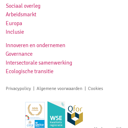
Sociaal overleg
Footer navigation left
Arbeidsmarkt
Europa
Inclusie
Innoveren en ondernemen
Footer navigation right
Governance
Intersectorale samenwerking
Ecologische transitie
Privacypolicy
Algemene voorwaarden
Cookies
Footer meta navigation