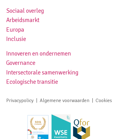
Sociaal overleg
Footer navigation left
Arbeidsmarkt
Europa
Inclusie
Innoveren en ondernemen
Footer navigation right
Governance
Intersectorale samenwerking
Ecologische transitie
Privacypolicy
Algemene voorwaarden
Cookies
Footer meta navigation