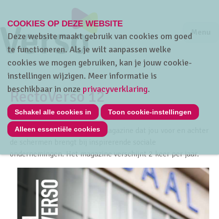
COOKIES OP DEZE WEBSITE
Jump to m
Sluiten
Jump to
Menu
Deze website maakt gebruik van cookies om goed
te functioneren. Als je wilt aanpassen welke
cookies we mogen gebruiken, kan je jouw cookie-
instellingen wijzigen. Meer informatie is
Home
Thema's
SDG
beschikbaar in onze
privacyverklaring
.
RectoVerso 12
Schakel alle cookies in
Toon cookie-instellingen
Alleen essentiële cookies
RectoVerso is ons inspiratiemagazine dat jou voor en achter
de schermen brengt bij inspirerende sociale
ondernemingen. Het magazine verschijnt 2 keer per jaar.