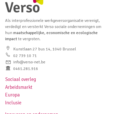
Als interprofessionele werkgeversorganisatie verenigt,
verdedigt en versterkt Verso sociale ondernemingen om
hun
maatschappelijke, economische en ecologische
impact
te vergroten.
Kunstlaan 27 bus 14, 1040 Brussel
02 739 10 71
info@verso-net.be
0461.281.916
Sociaal overleg
Footer navigation left
Arbeidsmarkt
Europa
Inclusie