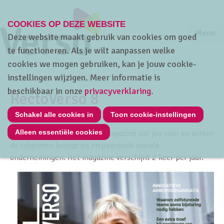
COOKIES OP DEZE WEBSITE
Jump to m
Sluiten
Jump to
Menu
Deze website maakt gebruik van cookies om goed
te functioneren. Als je wilt aanpassen welke
cookies we mogen gebruiken, kan je jouw cookie-
instellingen wijzigen. Meer informatie is
Home
Over Verso
Publicaties
beschikbaar in onze
privacyverklaring
.
RectoVerso 8
Schakel alle cookies in
Toon cookie-instellingen
Alleen essentiële cookies
RectoVerso is ons inspiratiemagazine dat jou voor en achter
de schermen brengt bij inspirerende sociale
ondernemingen. Het magazine verschijnt 2 keer per jaar.