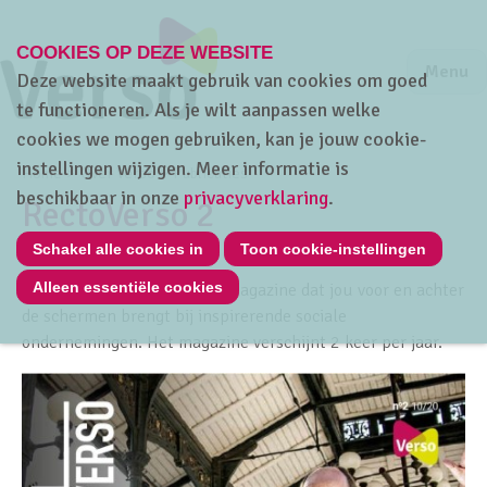
COOKIES OP DEZE WEBSITE
Jump to m
Sluiten
Jump to
Menu
Deze website maakt gebruik van cookies om goed
te functioneren. Als je wilt aanpassen welke
cookies we mogen gebruiken, kan je jouw cookie-
instellingen wijzigen. Meer informatie is
Home
Over Verso
Publicaties
beschikbaar in onze
privacyverklaring
.
RectoVerso 2
Schakel alle cookies in
Toon cookie-instellingen
Alleen essentiële cookies
RectoVerso is ons inspiratiemagazine dat jou voor en achter
de schermen brengt bij inspirerende sociale
ondernemingen. Het magazine verschijnt 2 keer per jaar.