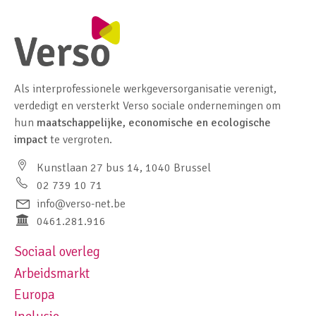
Als interprofessionele werkgeversorganisatie verenigt,
verdedigt en versterkt Verso sociale ondernemingen om
hun
maatschappelijke, economische en ecologische
impact
te vergroten.
Kunstlaan 27 bus 14, 1040 Brussel
02 739 10 71
info@verso-net.be
0461.281.916
Sociaal overleg
Footer navigation left
Arbeidsmarkt
Europa