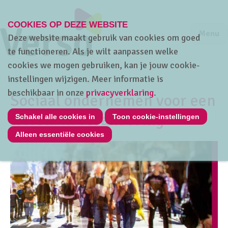
COOKIES OP DEZE WEBSITE
Jump to m
Sluiten
Jump to
Menu
Deze website maakt gebruik van cookies om goed
te functioneren. Als je wilt aanpassen welke
cookies we mogen gebruiken, kan je jouw cookie-
instellingen wijzigen. Meer informatie is
Home
Over Verso
Publicaties
beschikbaar in onze
privacyverklaring
.
Sociaal ondernemen voor een
wereld in verandering
Schakel alle cookies in
Toon cookie-instellingen
Alleen essentiële cookies