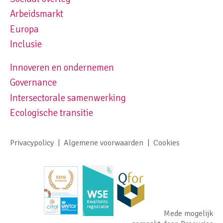
Footer navigation left
Arbeidsmarkt
Europa
Inclusie
Innoveren en ondernemen
Footer navigation right
Governance
Intersectorale samenwerking
Ecologische transitie
Privacypolicy
Algemene voorwaarden
Cookies
Footer meta navigation
Mede mogelijk