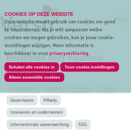
COOKIES OP DEZE WEBSITE
Jump to m
Sluiten
Jump to
Menu
Deze website maakt gebruik van cookies om goed
te functioneren. Als je wilt aanpassen welke
cookies we mogen gebruiken, kan je jouw cookie-
instellingen wijzigen. Meer informatie is
Home
Over Verso
Nieuws
beschikbaar in onze
privacyverklaring
.
Berichten over Kwaliteit
Schakel alle cookies in
Toon cookie-instellingen
Thema's
Alleen essentiële cookies
Arbeidsmarkt
Ecologische transitie
Europa
Governance
HRwijs
Innoveren en ondernemen
Intersectorale samenwerking
SDG