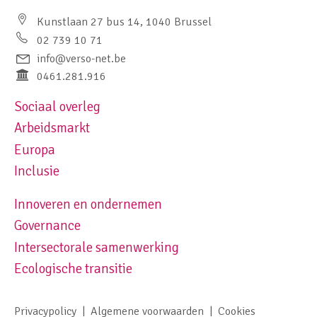
Kunstlaan 27 bus 14, 1040 Brussel
02 739 10 71
info@verso-net.be
0461.281.916
Sociaal overleg
Footer navigation left
Arbeidsmarkt
Europa
Inclusie
Innoveren en ondernemen
Footer navigation right
Governance
Intersectorale samenwerking
Ecologische transitie
Privacypolicy
Algemene voorwaarden
Cookies