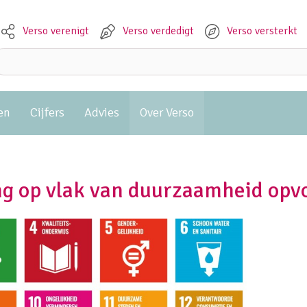
Verso verenigt
Verso verdedigt
Verso versterkt
Meta navigation
Zoeken:
en
Cijfers
Advies
Over Verso
ang op vlak van duurzaamheid opv