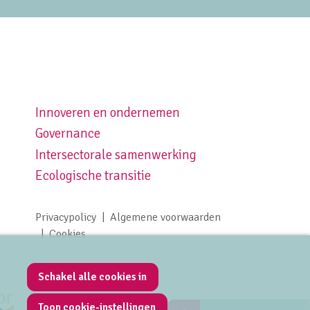
Innoveren en ondernemen
Footer navigation right
Governance
Intersectorale samenwerking
Ecologische transitie
Privacypolicy
Algemene voorwaarden
Footer meta navigation
Cookies
Schakel alle cookies in
Toon cookie-instellingen