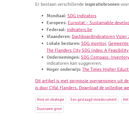
Er bestaan verschillende
inspiratiebronnen
voor
Mondiaal:
SDG Indicators
Europees:
Eurostat – Sustainable develo
Federaal:
indicators.be
Vlaanderen:
Dashboardindicatoren Vizier
Lokale besturen:
SDG monitor
,
Gemeente
The Flanders City SDG Index: A Feasibilit
Ondernemingen:
SDG Compass: Inventory 
indicatoren kan suggereren.
Hoger onderwijs:
The Times Higher Educt
Dit artikel is met permissie overgenomen uit d
is door Cifal Flanders. Download de volledige we
Visie en strategie
Een geslaagd visiedocument
Het
Duurzame groei