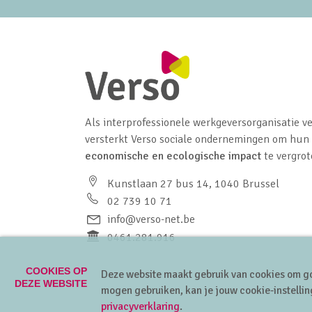
Als interprofessionele werkgeversorganisatie ve
versterkt Verso sociale ondernemingen om hun
economische en ecologische impact
te vergrot
Kunstlaan 27 bus 14, 1040 Brussel
02 739 10 71
info@verso-net.be
0461.281.916
COOKIES OP
Deze website maakt gebruik van cookies om go
DEZE WEBSITE
mogen gebruiken, kan je jouw cookie-instellin
privacyverklaring
.