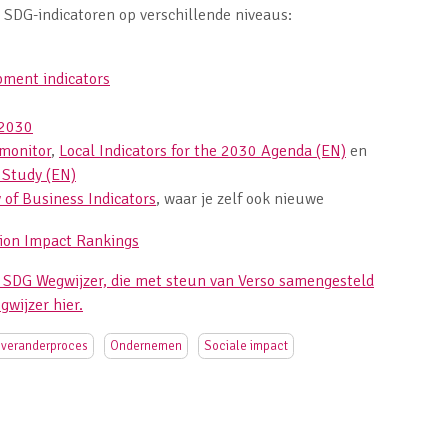
 SDG-indicatoren op verschillende niveaus:
pment indicators
 2030
monitor
,
Local Indicators for the 2030 Agenda (EN)
en
y Study (EN)
of Business Indicators
, waar je zelf ook nieuwe
ion Impact Rankings
e SDG Wegwijzer, die met steun van Verso samengesteld
gwijzer hier.
 veranderproces
Ondernemen
Sociale impact