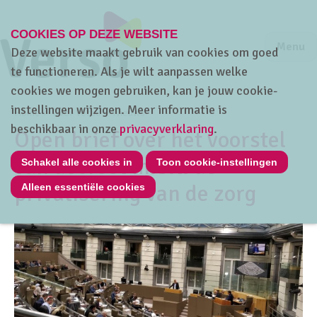
COOKIES OP DEZE WEBSITE
Jump to m
Sluiten
Jump to
Menu
Deze website maakt gebruik van cookies om goed
te functioneren. Als je wilt aanpassen welke
cookies we mogen gebruiken, kan je jouw cookie-
instellingen wijzigen. Meer informatie is
Home
Over Verso
Nieuws
beschikbaar in onze
privacyverklaring
.
Open brief over het voorstel
van decreet m.b.t. de
Schakel alle cookies in
Toon cookie-instellingen
privatisering van de zorg
Alleen essentiële cookies