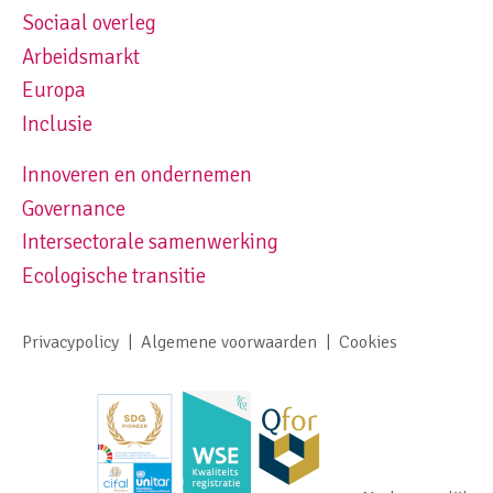
Sociaal overleg
Footer navigation left
Arbeidsmarkt
Europa
Inclusie
Innoveren en ondernemen
Footer navigation right
Governance
Intersectorale samenwerking
Ecologische transitie
Privacypolicy
Algemene voorwaarden
Cookies
Footer meta navigation