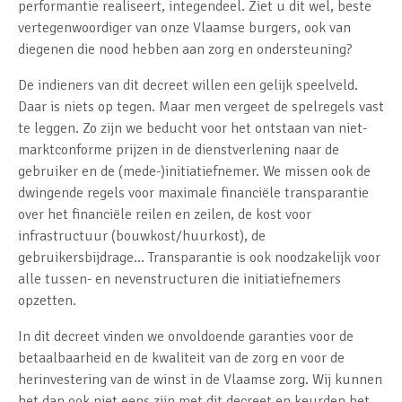
performantie realiseert, integendeel. Ziet u dit wel, beste
vertegenwoordiger van onze Vlaamse burgers, ook van
diegenen die nood hebben aan zorg en ondersteuning?
De indieners van dit decreet willen een gelijk speelveld.
Daar is niets op tegen. Maar men vergeet de spelregels vast
te leggen. Zo zijn we beducht voor het ontstaan van niet-
marktconforme prijzen in de dienstverlening naar de
gebruiker en de (mede-)initiatiefnemer. We missen ook de
dwingende regels voor maximale financiële transparantie
over het financiële reilen en zeilen, de kost voor
infrastructuur (bouwkost/huurkost), de
gebruikersbijdrage… Transparantie is ook noodzakelijk voor
alle tussen- en nevenstructuren die initiatiefnemers
opzetten.
In dit decreet vinden we onvoldoende garanties voor de
betaalbaarheid en de kwaliteit van de zorg en voor de
herinvestering van de winst in de Vlaamse zorg. Wij kunnen
het dan ook niet eens zijn met dit decreet en keurden het