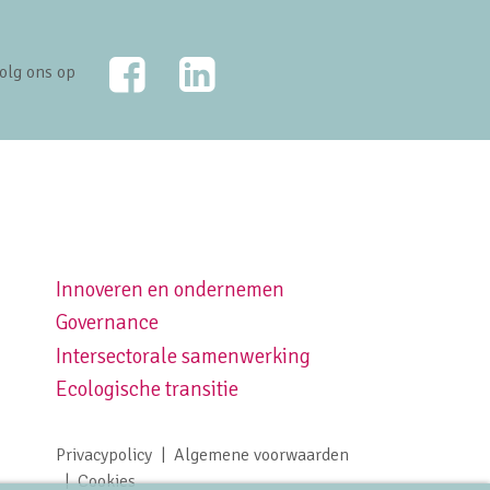
Facebook
LinkedIn
olg ons op
Innoveren en ondernemen
Footer navigation right
Governance
Intersectorale samenwerking
Ecologische transitie
Privacypolicy
Algemene voorwaarden
Footer meta navigation
Cookies