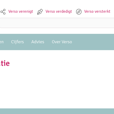
Verso verenigt
Verso verdedigt
Verso versterkt
Meta navigation
Zoeken:
en
Cijfers
Advies
Over Verso
tie