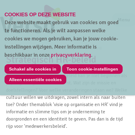
COOKIES OP DEZE WEBSITE
Jump to m
Sluiten
Jump to
Menu
Deze website maakt gebruik van cookies om goed
te functioneren. Als je wilt aanpassen welke
cookies we mogen gebruiken, kan je jouw cookie-
instellingen wijzigen. Meer informatie is
Home
Thema's
HRwijs
Strategisch HR-beleid
beschikbaar in onze
privacyverklaring
.
Strategisch HR-beleid
Schakel alle cookies in
Toon cookie-instellingen
Aan een degelijk personeelsbeleid kan je niet beginnen als
Alleen essentiële cookies
je je eigen organisatie niet kent. Wat zijn de missie en
doelstellingen? Voor welke veranderingen staan we? Welke
cultuur willen we uitdragen, zowel intern als naar buiten
toe? Onder themablok 'visie op organisatie en HR' vind je
informatie en slimme tips om je onderneming te
doorgronden en een identiteit te geven. Pas dan is de tijd
rijp voor 'medewerkersbeleid'.