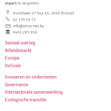
impact
te vergroten.
Kunstlaan 27 bus 14, 1040 Brussel
02 739 10 71
info@verso-net.be
0461.281.916
Sociaal overleg
Footer navigation left
Arbeidsmarkt
Europa
Inclusie
Innoveren en ondernemen
Footer navigation right
Governance
Intersectorale samenwerking
Ecologische transitie