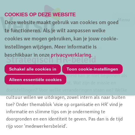
COOKIES OP DEZE WEBSITE
Jump to m
Sluiten
Jump to
Menu
Deze website maakt gebruik van cookies om goed
te functioneren. Als je wilt aanpassen welke
cookies we mogen gebruiken, kan je jouw cookie-
instellingen wijzigen. Meer informatie is
Home
Thema's
HRwijs
Strategisch HR-beleid
beschikbaar in onze
privacyverklaring
.
Strategisch HR-beleid
Schakel alle cookies in
Toon cookie-instellingen
Aan een degelijk personeelsbeleid kan je niet beginnen als
Alleen essentiële cookies
je je eigen organisatie niet kent. Wat zijn de missie en
doelstellingen? Voor welke veranderingen staan we? Welke
cultuur willen we uitdragen, zowel intern als naar buiten
toe? Onder themablok 'visie op organisatie en HR' vind je
informatie en slimme tips om je onderneming te
doorgronden en een identiteit te geven. Pas dan is de tijd
rijp voor 'medewerkersbeleid'.