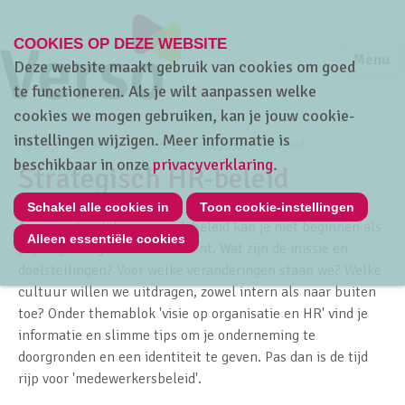
COOKIES OP DEZE WEBSITE
Jump to m
Sluiten
Jump to
Menu
Deze website maakt gebruik van cookies om goed
te functioneren. Als je wilt aanpassen welke
cookies we mogen gebruiken, kan je jouw cookie-
instellingen wijzigen. Meer informatie is
Home
Thema's
HRwijs
Strategisch HR-beleid
beschikbaar in onze
privacyverklaring
.
Strategisch HR-beleid
Schakel alle cookies in
Toon cookie-instellingen
Aan een degelijk personeelsbeleid kan je niet beginnen als
Alleen essentiële cookies
je je eigen organisatie niet kent. Wat zijn de missie en
doelstellingen? Voor welke veranderingen staan we? Welke
cultuur willen we uitdragen, zowel intern als naar buiten
toe? Onder themablok 'visie op organisatie en HR' vind je
informatie en slimme tips om je onderneming te
doorgronden en een identiteit te geven. Pas dan is de tijd
rijp voor 'medewerkersbeleid'.