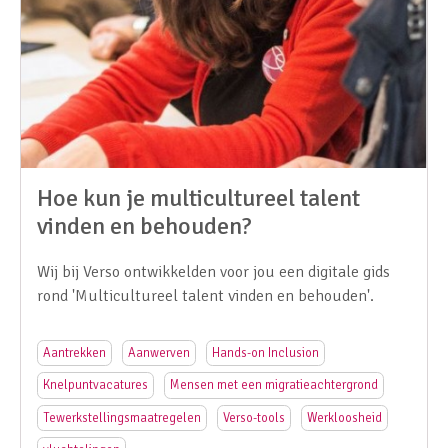
Hoe kun je multicultureel talent
vinden en behouden?
Wij bij Verso ontwikkelden voor jou een digitale gids
rond 'Multicultureel talent vinden en behouden'.
Aantrekken
Aanwerven
Hands-on Inclusion
Knelpuntvacatures
Mensen met een migratieachtergrond
Tewerkstellingsmaatregelen
Verso-tools
Werkloosheid