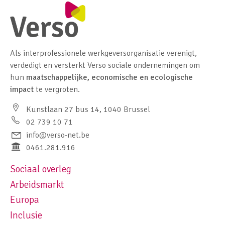
Als interprofessionele werkgeversorganisatie verenigt,
verdedigt en versterkt Verso sociale ondernemingen om
hun
maatschappelijke, economische en ecologische
impact
te vergroten.
Kunstlaan 27 bus 14, 1040 Brussel
02 739 10 71
info@verso-net.be
0461.281.916
Sociaal overleg
Footer navigation left
Arbeidsmarkt
Europa
Inclusie