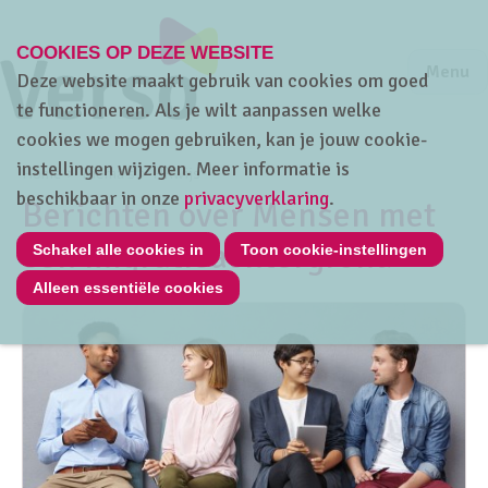
COOKIES OP DEZE WEBSITE
Jump to m
Sluiten
Jump to
Menu
Deze website maakt gebruik van cookies om goed
te functioneren. Als je wilt aanpassen welke
cookies we mogen gebruiken, kan je jouw cookie-
instellingen wijzigen. Meer informatie is
Home
Thema's
HRwijs
beschikbaar in onze
privacyverklaring
.
Berichten over Mensen met
een migratieachtergrond
Schakel alle cookies in
Toon cookie-instellingen
Alleen essentiële cookies