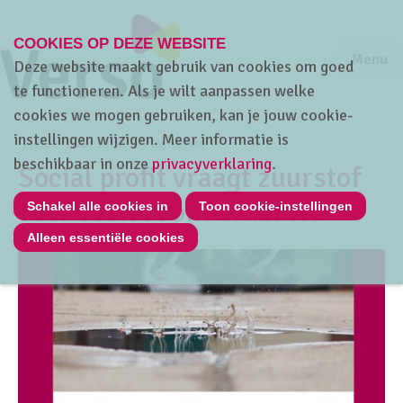
COOKIES OP DEZE WEBSITE
Jump to m
Sluiten
Jump to
Menu
Deze website maakt gebruik van cookies om goed
te functioneren. Als je wilt aanpassen welke
cookies we mogen gebruiken, kan je jouw cookie-
instellingen wijzigen. Meer informatie is
Home
Over Verso
Publicaties
beschikbaar in onze
privacyverklaring
.
Social profit vraagt zuurstof
voor sociaal ondernemen
Schakel alle cookies in
Toon cookie-instellingen
Alleen essentiële cookies