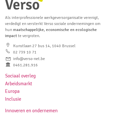
Als interprofessionele werkgeversorganisatie verenigt,
verdedigt en versterkt Verso sociale ondernemingen om
hun
maatschappelijke, economische en ecologische
impact
te vergroten.
Kunstlaan 27 bus 14, 1040 Brussel
02 739 10 71
info@verso-net.be
0461.281.916
Sociaal overleg
Footer navigation left
Arbeidsmarkt
Europa
Inclusie
Innoveren en ondernemen
Footer navigation right