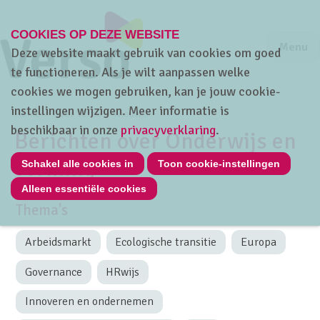
COOKIES OP DEZE WEBSITE
Jump to m
Sluiten
Jump to
Menu
Deze website maakt gebruik van cookies om goed
te functioneren. Als je wilt aanpassen welke
cookies we mogen gebruiken, kan je jouw cookie-
instellingen wijzigen. Meer informatie is
Home
Over Verso
Nieuws
beschikbaar in onze
privacyverklaring
.
Berichten over Onderwijs en
vorming
Schakel alle cookies in
Toon cookie-instellingen
Alleen essentiële cookies
Thema's
Arbeidsmarkt
Ecologische transitie
Europa
Governance
HRwijs
Innoveren en ondernemen