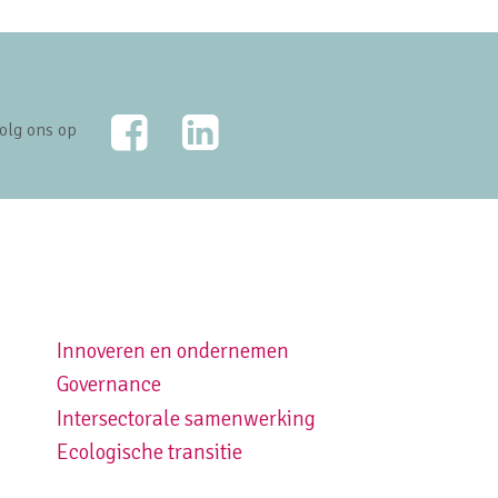
Facebook
LinkedIn
olg ons op
Innoveren en ondernemen
Footer navigation right
Governance
Intersectorale samenwerking
Ecologische transitie