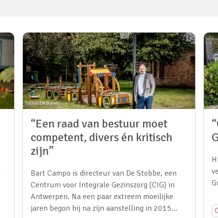
“Een raad van bestuur moet
“
competent, divers én kritisch
G
zijn”
H
v
g
Bart Campo is directeur van De Stobbe, een
G
Centrum voor Integrale Gezinszorg (CIG) in
Antwerpen. Na een paar extreem moeilijke
jaren begon hij na zijn aanstelling in 2015…
C