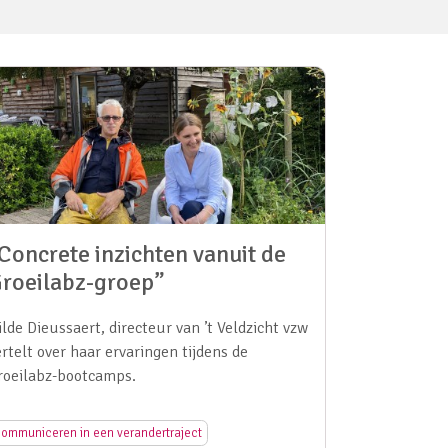
Concrete inzichten vanuit de
roeilabz-groep”
ilde Dieussaert, directeur van ’t Veldzicht vzw
ertelt over haar ervaringen tijdens de
roeilabz-bootcamps.
ommuniceren in een verandertraject