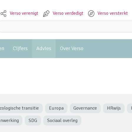
Verso verenigt
Verso verdedigt
Verso versterkt
Meta navigation
Zoeken:
en
Cijfers
Advies
Over Verso
cologische transitie
Europa
Governance
HRwijs
enwerking
SDG
Sociaal overleg