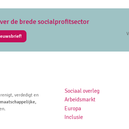
over de brede socialprofitsector
V
ieuwsbrief!
Sociaal overleg
Footer navigation left
renigt, verdedigt en
Arbeidsmarkt
maatschappelijke,
Europa
en.
Inclusie