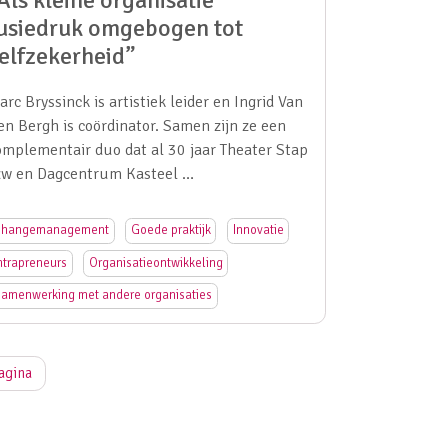
Als kleine organisatie
usiedruk omgebogen tot
elfzekerheid”
arc Bryssinck is artistiek leider en Ingrid Van
en Bergh is coördinator. Samen zijn ze een
omplementair duo dat al 30 jaar Theater Stap
zw en Dagcentrum Kasteel …
hangemanagement
Goede praktijk
Innovatie
ntrapreneurs
Organisatieontwikkeling
amenwerking met andere organisaties
agina