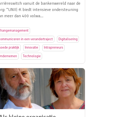
arrièreswitch vanuit de bankenwereld naar de
org: “UNIE-K biedt intensieve ondersteuning
an meer dan 400 volwa…
hangemanagement
ommuniceren in een verandertraject
Digitalisering
oede praktijk
Innovatie
Intrapreneurs
ndernemen
Technologie