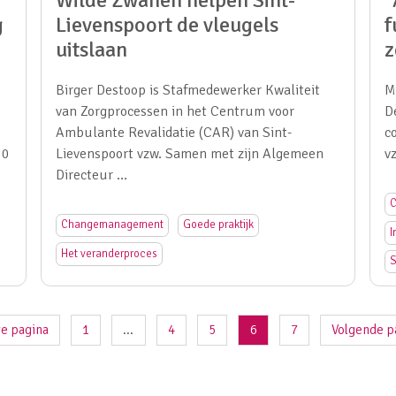
Wilde Zwanen helpen Sint-
“
g
Lievenspoort de vleugels
f
uitslaan
z
Birger Destoop is Stafmedewerker Kwaliteit
M
van Zorgprocessen in het Centrum voor
D
Ambulante Revalidatie (CAR) van Sint-
c
 0
Lievenspoort vzw. Samen met zijn Algemeen
v
Directeur …
C
Changemanagement
Goede praktijk
I
Het veranderproces
S
ge pagina
1
...
4
5
6
7
Volgende p