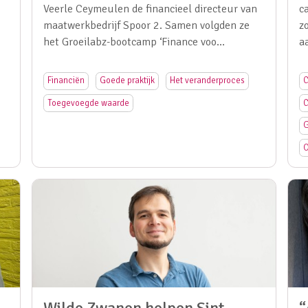
Veerle Ceymeulen de financieel directeur van
c
maatwerkbedrijf Spoor 2. Samen volgden ze
z
het Groeilabz-bootcamp ‘Finance voo…
a
Financiën
Goede praktijk
Het veranderproces
C
Toegevoegde waarde
C
G
O